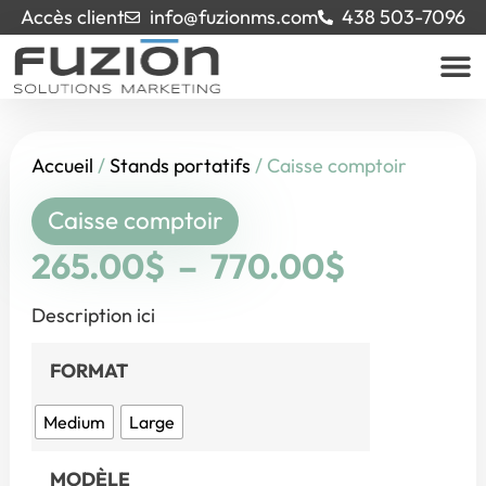
Accès client
info@fuzionms.com
438 503-7096
Accueil
/
Stands portatifs
/ Caisse comptoir
Caisse comptoir
265.00
$
–
770.00
$
Description ici
FORMAT
Medium
Large
MODÈLE