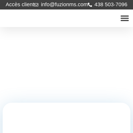
Accès client
info@fuzionms.com
438 503-7096